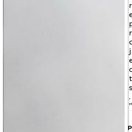
r
r
j
t
.
”
P