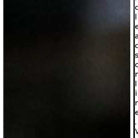
l
l
i
.